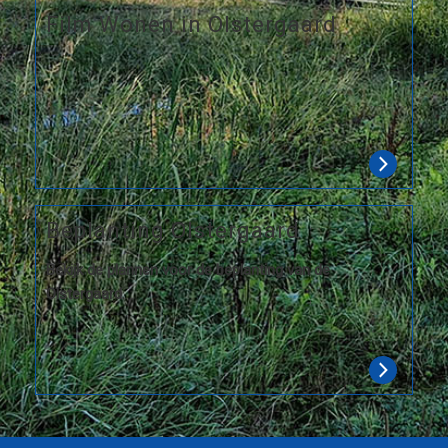
Film Wonen in Olstergaard
Beplanting Olstergaard
Bekijk de plannen voor de beplanting van de
Olstergaard.