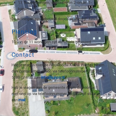
11 koopwoningen, vrijstaand en 2-onder-1-
kappers
De woningen zijn gebouwd door bouwbedrijf Junco.
Planning
10 van de 11 woningen zijn inmiddels gebouwd.
Contact
Heb je vragen over de nieuwbouw Kleine Weide?
Neem
dan contact met Junco via telefoonnummer 038 204
5080 of mail aan
info@junco.nl.
Heb je vragen aan de gemeente neem dan contact
met ons op via telefoonnummer 14 0570 of stuur
een
mail
.