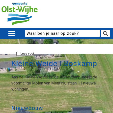
Lees voor
Kleine Weide I Boskamp
Aan de Kleine Weide en de Korte Kamp, naast de
voormalige Molen van Mentink, staan 11 nieuwe
woningen.
Nieuwbouw