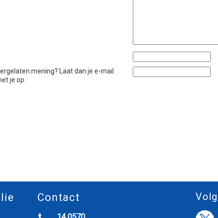
htergelaten mening? Laat dan je e-mail
et je op.
Volg
lie
Contact
14 0570