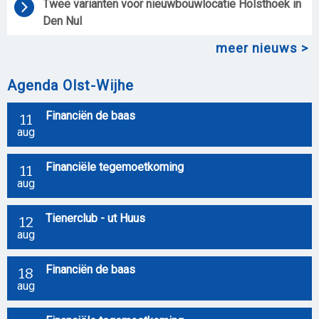
Twee varianten voor nieuwbouwlocatie Holsthoek in 
Den Nul 
meer nieuws
Agenda Olst-Wijhe
Financiën de baas
11
aug
Financiële tegemoetkoming
11
aug
Tienerclub - ut Huus
12
aug
Financiën de baas
18
aug