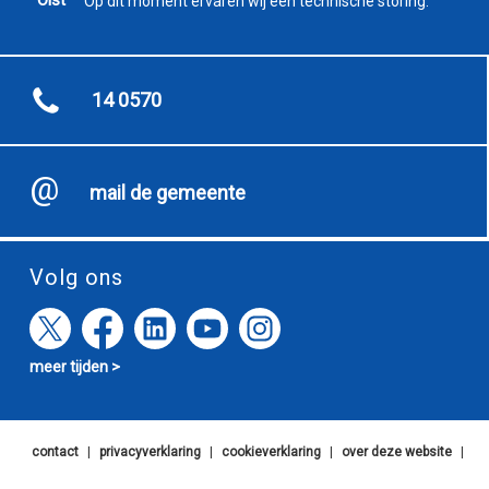
Op dit moment ervaren wij een technische storing.
14 0570
mail de gemeente
Volg ons
meer tijden >
contact
|
privacyverklaring
|
cookieverklaring
|
over deze website
|