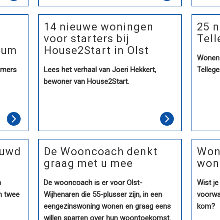
14 nieuwe woningen
25 
voor starters bij
Tell
lsum
House2Start in Olst
Wonen 
umers
Lees het verhaal van Joeri Hekkert,
Telleg
bewoner van House2Start.
ouwd
De Wooncoach denkt
Woni
graag met u mee
woni
n
De wooncoach is er voor Olst-
Wist je
n twee
Wijhenaren die 55-plusser zijn, in een
voorwa
eengezinswoning wonen en graag eens
kom?
willen sparren over hun woontoekomst.