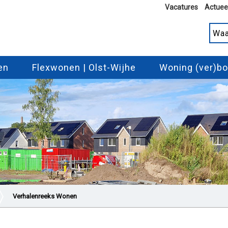
Vacatures
Actuee
en
Flexwonen | Olst-Wijhe
Woning (ver)b
Verhalenreeks Wonen