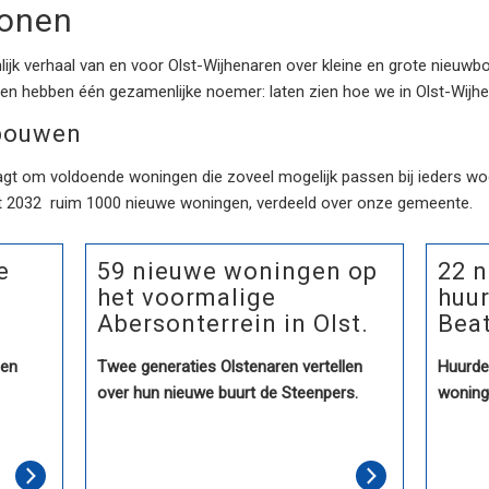
Wonen
jk verhaal van en voor Olst-Wijhenaren over kleine en grote nieuwbou
alen hebben één gezamenlijke noemer: laten zien hoe we in Olst-Wi
bouwen
raagt om voldoende woningen die zoveel mogelijk passen bij ieders w
 2032 ruim 1000 nieuwe woningen, verdeeld over onze gemeente.
e
59 nieuwe woningen op
22 
het voormalige
huu
Abersonterrein in Olst.
Beat
gen
Twee generaties Olstenaren vertellen
Huurder
over hun nieuwe buurt de Steenpers.
woninge