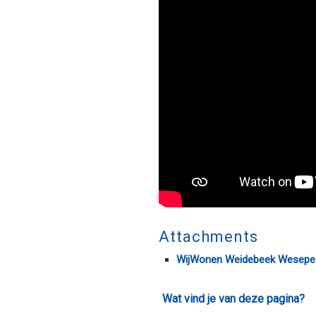
Attachments
WijWonen Weidebeek Wesepe
Wat vind je van deze pagina?