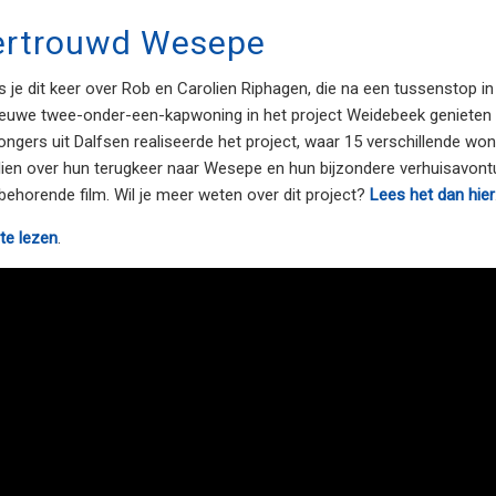
vertrouwd Wesepe
 je dit keer over Rob en Carolien Riphagen, die na een tussenstop in
ieuwe twee-onder-een-kapwoning in het project Weidebeek genieten
Bongers uit Dalfsen realiseerde het project, waar 15 verschillende w
lien over hun terugkeer naar Wesepe en hun bijzondere verhuisavontu
ijbehorende film. Wil je meer weten over dit project?
Lees het dan hier
 te lezen
.