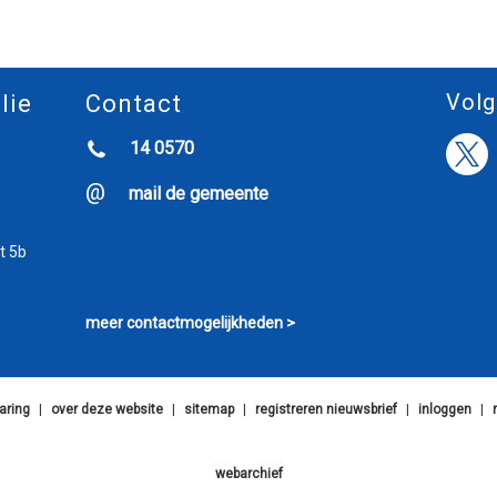
Volg
lie
Contact
14 0570
mail de gemeente
t 5b
meer contactmogelijkheden >
aring
|
over deze website
|
sitemap
|
registreren nieuwsbrief
|
inloggen
|
webarchief