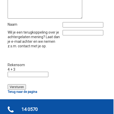
Naam
Wil je een terugkoppeling over je
achtergelaten mening? Laat dan
je e-mail achter en we nemen
z.s.m. contact met je op.
Rekensom
4 + 3
Terug naar de pagina
14 0570